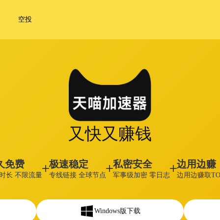
空投
又快又赚钱
久免费
极速稳定
私密安全
边用边赚
时长 不限流量
专线链接 全球节点
军事级加密 零日志
边用边赚取TO
Windows版下载